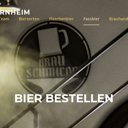
ERNHEIM
Team
Biersorten
Flaschenbier
Fassbier
Brauhand
BIER BESTELLEN